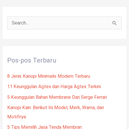
C
a
r
i
Pos-pos Terbaru
u
n
8 Jenis Kanopi Minimalis Modern Terbaru
t
11 Keunggulan Agtex dan Harga Agtex Terkini
u
5 Keunggulan Bahan Membrane Dari Serge Ferrari
k
:
Kanopi Kain: Berikut Ini Model, Merk, Warna, dan
Motifnya
5 Tips Memilih Jasa Tenda Membran