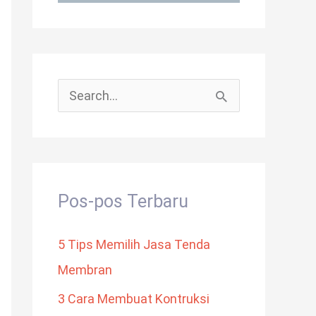
C
a
r
i
Pos-pos Terbaru
u
n
5 Tips Memilih Jasa Tenda
t
Membran
u
3 Cara Membuat Kontruksi
k