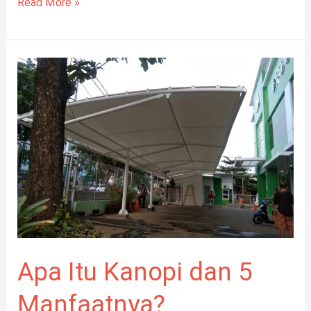
Read More »
Apa
Itu
Kanopi
dan
5
Manfaatnya?
Apa Itu Kanopi dan 5
Manfaatnya?