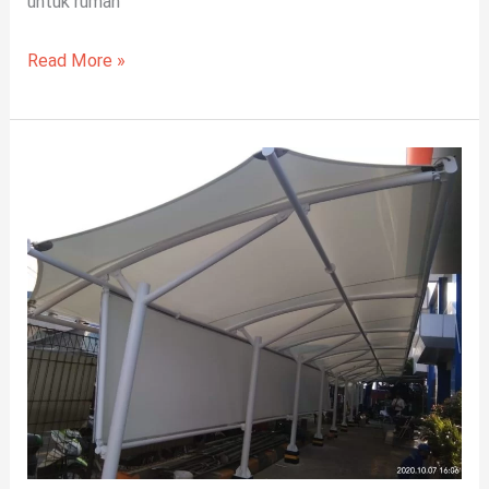
untuk rumah
Read More »
Jasa
Pembuatan
Canopy
Kain
Profesional