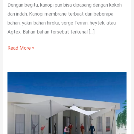
Dengan begitu, kanopi pun bisa dipasang dengan kokoh
dan indah. Kanopi membrane terbuat dari beberapa
bahan, yakni bahan hiroka, serge Ferrari, heytek, atau
Agtex. Bahan-bahan tersebut terkenal […]
Read More »
5
Bahan
Kanopi
Yang
Terpopuler
di
Indonesia